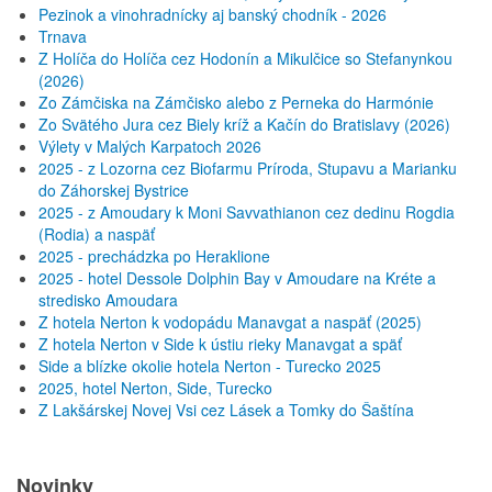
Pezinok a vinohradnícky aj banský chodník - 2026
Trnava
Z Holíča do Holíča cez Hodonín a Mikulčice so Stefanynkou
(2026)
Zo Zámčiska na Zámčisko alebo z Perneka do Harmónie
Zo Svätého Jura cez Biely kríž a Kačín do Bratislavy (2026)
Výlety v Malých Karpatoch 2026
2025 - z Lozorna cez Biofarmu Príroda, Stupavu a Marianku
do Záhorskej Bystrice
2025 - z Amoudary k Moni Savvathianon cez dedinu Rogdia
(Rodia) a naspäť
2025 - prechádzka po Heraklione
2025 - hotel Dessole Dolphin Bay v Amoudare na Kréte a
stredisko Amoudara
Z hotela Nerton k vodopádu Manavgat a naspäť (2025)
Z hotela Nerton v Side k ústiu rieky Manavgat a späť
Side a blízke okolie hotela Nerton - Turecko 2025
2025, hotel Nerton, Side, Turecko
Z Lakšárskej Novej Vsi cez Lásek a Tomky do Šaštína
Novinky