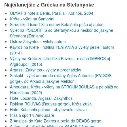
Najčítanejšie z Grécka na Stefanynke
OLYMP z hotela Denis, Paralia - Korinos, 2004
Kréta - výlet na Santorini
Stredisko Lixouri-Xi a ostrov Kefalónia pešo aj autom
Výlet na PSILORITIS so Stefanynkou a neskôr do jaskyne
Sfendoni (Zoniana)
Ostrov Zakyntos - výlety autom
Kavros na Kréte - roklina PLATANIA a výlety pešie i autom
(2014)
Výlety na Kréte zo strediska Kavros - roklina IMBROS aj
Argiroupoli (2015)
Argassi, Zakyntos - výlety a prechádzky
Sfakaki - výlet autom do rokliny Agios Antonios (PATSOS
gorge), do Arkadi a jaskyne Melidoni
Amoudara, Kréta - výlety na STROUMBOULAS a po pláži do
Heraklionu (2022)
Hotel Locanda, Argassi, Zakynthos
Roklina ROUVAS (Rouvas gorge), Kréta 2024
Hotel Kefalonia palace - ubytovanie, strava
Pláž a šport v Amoudare
Z Analipsi do Kato Zakros a pešo do DEADS gorge
Autom z Analipsi do Mirtosu a SARAKINA gorge