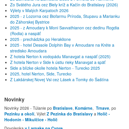
Zo Svätého Jura cez Biely kríž a Kačín do Bratislavy (2026)
Výlety v Malých Karpatoch 2026
2025 - z Lozorna cez Biofarmu Príroda, Stupavu a Marianku
do Záhorskej Bystrice
2025 - z Amoudary k Moni Savvathianon cez dedinu Rogdia
(Rodia) a naspäť
2025 - prechádzka po Heraklione
2025 - hotel Dessole Dolphin Bay v Amoudare na Kréte a
stredisko Amoudara
Z hotela Nerton k vodopádu Manavgat a naspäť (2025)
Z hotela Nerton v Side k ústiu rieky Manavgat a späť
Side a blízke okolie hotela Nerton - Turecko 2025
2025, hotel Nerton, Side, Turecko
Z Lakšárskej Novej Vsi cez Lásek a Tomky do Šaštína
Novinky
Novinky 2026 - Túlanie po
Bratislave
,
Komárne
,
Trnave
, po
Pezinku a okolí
, Výlet
Z Pezinka do Bratislavy
a
Holíč -
Hodonín - Mikulčice - Holíč
Dovolenka
v Larnake na Cypre
.