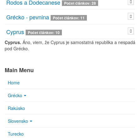
Rodos a Dodecanese
Počet článkov: 28
Grécko - pevnina
Počet článkov: 11
Cyprus
Počet článkov: 10
Cyprus.
Áno, viem, že Cyprus je samostatná republika a nespadá
pod Grécko.
Main Menu
Home
Grécko
Rakúsko
Slovensko
Turecko