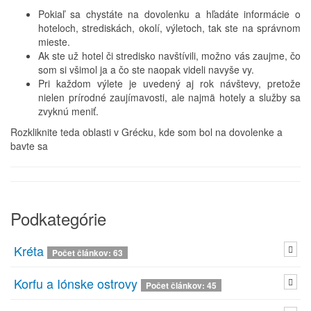
Pokiaľ sa chystáte na dovolenku a hľadáte informácie o
hoteloch, strediskách, okolí, výletoch, tak ste na správnom
mieste.
Ak ste už hotel či stredisko navštívili, možno vás zaujme, čo
som si všimol ja a čo ste naopak videli navyše vy.
Pri každom výlete je uvedený aj rok návštevy, pretože
nielen prírodné zaujímavosti, ale najmä hotely a služby sa
zvyknú meniť.
Rozkliknite teda oblasti v Grécku, kde som bol na dovolenke a
bavte sa
Podkategórie
Kréta
Počet článkov: 63
Korfu a Iónske ostrovy
Počet článkov: 45