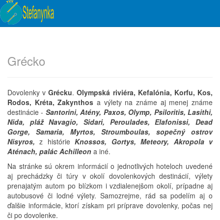
Grécko
Dovolenky v
Grécku
.
Olympská riviéra, Kefalónia, Korfu, Kos,
Rodos, Kréta, Zakynthos
a výlety na známe aj menej známe
destinácie -
Santorini, Atény, Paxos, Olymp, Psiloritis, Lasithi,
Nida, pláž Navagio, Sidari, Peroulades, Elafonissi, Dead
Gorge, Samaria, Myrtos, Stroumboulas, sopečný ostrov
Nisyros,
z histórie
Knossos, Gortys, Meteory, Akropola v
Aténach, palác Achilleon
a iné.
Na stránke sú okrem informácií o jednotlivých hoteloch uvedené
aj prechádzky či túry v okolí dovolenkových destinácií, výlety
prenajatým autom po blízkom i vzdialenejšom okolí, prípadne aj
autobusové či lodné výlety. Samozrejme, rád sa podelím aj o
ďalšie informácie, ktorí získam pri príprave dovolenky, počas nej
či po dovolenke.