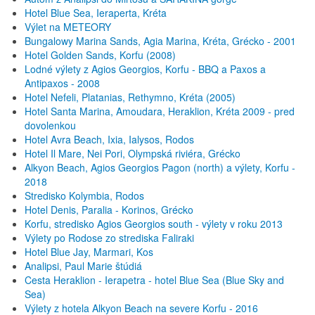
Hotel Blue Sea, Ieraperta, Kréta
Výlet na METEORY
Bungalowy Marina Sands, Agia Marina, Kréta, Grécko - 2001
Hotel Golden Sands, Korfu (2008)
Lodné výlety z Agios Georgios, Korfu - BBQ a Paxos a
Antipaxos - 2008
Hotel Nefeli, Platanias, Rethymno, Kréta (2005)
Hotel Santa Marina, Amoudara, Heraklion, Kréta 2009 - pred
dovolenkou
Hotel Avra Beach, Ixia, Ialysos, Rodos
Hotel Il Mare, Nei Pori, Olympská riviéra, Grécko
Alkyon Beach, Agios Georgios Pagon (north) a výlety, Korfu -
2018
Stredisko Kolymbia, Rodos
Hotel Denis, Paralia - Korinos, Grécko
Korfu, stredisko Agios Georgios south - výlety v roku 2013
Výlety po Rodose zo strediska Faliraki
Hotel Blue Jay, Marmari, Kos
Analipsi, Paul Marie štúdiá
Cesta Heraklion - Ierapetra - hotel Blue Sea (Blue Sky and
Sea)
Výlety z hotela Alkyon Beach na severe Korfu - 2016