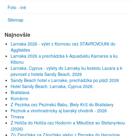
Foto - iné
Sitemap
Najnovšie
Larnaka 2026 - výlet z Kornosu cez STAVROVOUNI do
Agglisides
Larnaka 2026 a prechádzka k Aquaduktu Kamares a ku
Kitionu
Larnaka, Cyprus - výlety do Larnaky ku kostolu Lazara a k
pevnosti z hotela Sandy Beach, 2026
Sandy Beach hotel v Larnake, prechádzka po pláži 2026
Hotel Sandy Beach, Larnaka, Cyprus 2026
Bratislava
Komárno
Z Pezinka cez Pezinskú Babu, Biely Kríž do Bratislavy
Pezinok a vinohradnícky aj banský chodník - 2026
Trnava
Z Holíča do Holíča cez Hodonín a Mikulčice so Stefanynkou
(2026)
Zo Zámčiska na Zámčisko alebo z Perneka do Harmónie