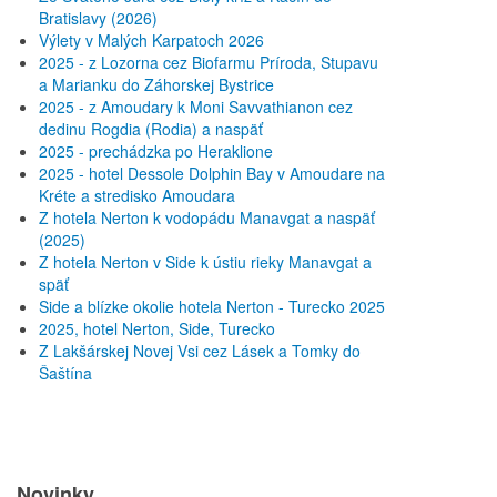
Bratislavy (2026)
Výlety v Malých Karpatoch 2026
2025 - z Lozorna cez Biofarmu Príroda, Stupavu
a Marianku do Záhorskej Bystrice
2025 - z Amoudary k Moni Savvathianon cez
dedinu Rogdia (Rodia) a naspäť
2025 - prechádzka po Heraklione
2025 - hotel Dessole Dolphin Bay v Amoudare na
Kréte a stredisko Amoudara
Z hotela Nerton k vodopádu Manavgat a naspäť
(2025)
Z hotela Nerton v Side k ústiu rieky Manavgat a
späť
Side a blízke okolie hotela Nerton - Turecko 2025
2025, hotel Nerton, Side, Turecko
Z Lakšárskej Novej Vsi cez Lásek a Tomky do
Šaštína
Novinky