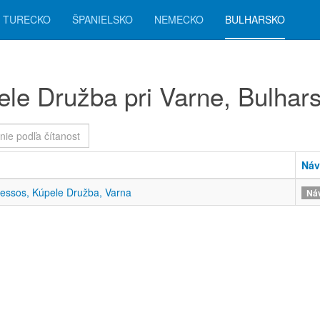
TURECKO
ŠPANIELSKO
NEMECKO
BULHARSKO
le Družba pri Varne, Bulhar
ie
i
Náv
essos, Kúpele Družba, Varna
Náv