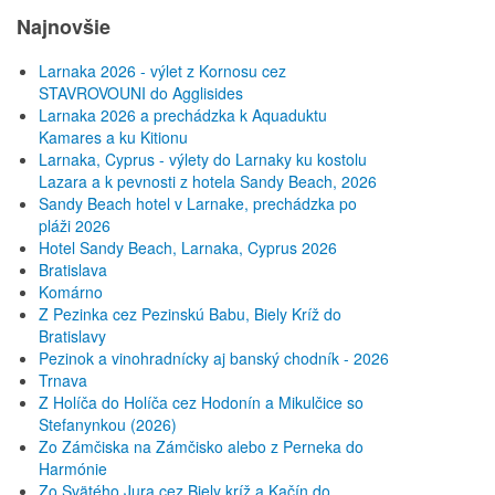
Najnovšie
Larnaka 2026 - výlet z Kornosu cez
STAVROVOUNI do Agglisides
Larnaka 2026 a prechádzka k Aquaduktu
Kamares a ku Kitionu
Larnaka, Cyprus - výlety do Larnaky ku kostolu
Lazara a k pevnosti z hotela Sandy Beach, 2026
Sandy Beach hotel v Larnake, prechádzka po
pláži 2026
Hotel Sandy Beach, Larnaka, Cyprus 2026
Bratislava
Komárno
Z Pezinka cez Pezinskú Babu, Biely Kríž do
Bratislavy
Pezinok a vinohradnícky aj banský chodník - 2026
Trnava
Z Holíča do Holíča cez Hodonín a Mikulčice so
Stefanynkou (2026)
Zo Zámčiska na Zámčisko alebo z Perneka do
Harmónie
Zo Svätého Jura cez Biely kríž a Kačín do