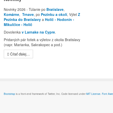
Novinky 2026 - Túlanie po
Bratislave
,
Komárne
,
Trnave
, po
Pezinku a okolí
, Výlet
Z
Pezinka do Bratislavy
a
Holíč - Hodonín -
Mikulčice - Holíč
Dovolenka
v Larnake na Cypre
.
Pridaných pár fotiek a výletov z okolia Bratislavy
(napr. Marianka, Sakrakopec a pod.)
Čítať ďalej…
Bootstrap
is a front-end framework of Twitter, Inc. Code licensed under
MIT License.
Font Aw