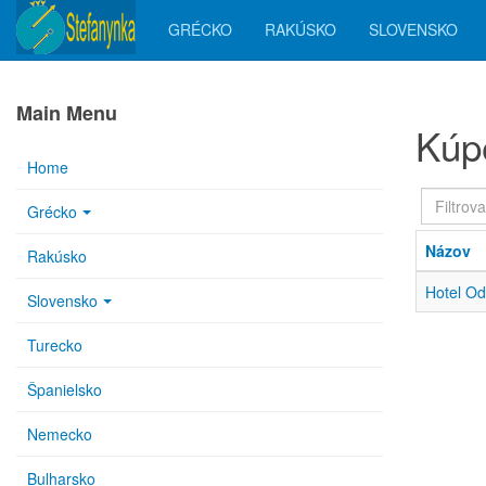
GRÉCKO
RAKÚSKO
SLOVENSKO
Main Menu
Kúpe
Home
Filtrovan
Grécko
podľa
čítanost
Názov
Rakúsko
Hotel Od
Slovensko
Turecko
Španielsko
Nemecko
Bulharsko