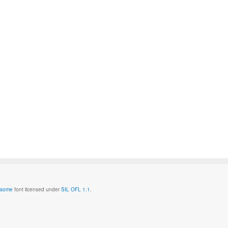
esome
font licensed under
SIL OFL 1.1
.