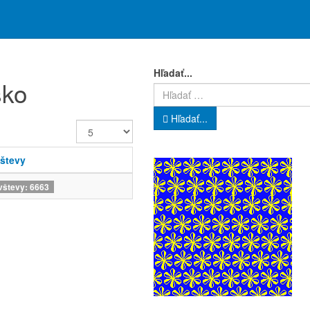
Hľadať...
sko
Hľadať...
Zobrazené
položky
števy
števy: 6663