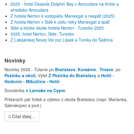
2025 - hotel Dessole Dolphin Bay v Amoudare na Kréte a
stredisko Amoudara
Z hotela Nerton k vodopádu Manavgat a naspäť (2025)
Z hotela Nerton v Side k ústiu rieky Manavgat a späť
Side a blízke okolie hotela Nerton - Turecko 2025
2025, hotel Nerton, Side, Turecko
Z Lakšárskej Novej Vsi cez Lásek a Tomky do Šaštína
Novinky
Novinky 2026 - Túlanie po
Bratislave
,
Komárne
,
Trnave
, po
Pezinku a okolí
, Výlet
Z Pezinka do Bratislavy
a
Holíč -
Hodonín - Mikulčice - Holíč
Dovolenka
v Larnake na Cypre
.
Pridaných pár fotiek a výletov z okolia Bratislavy (napr. Marianka,
Sakrakopec a pod.)
Čítať ďalej…