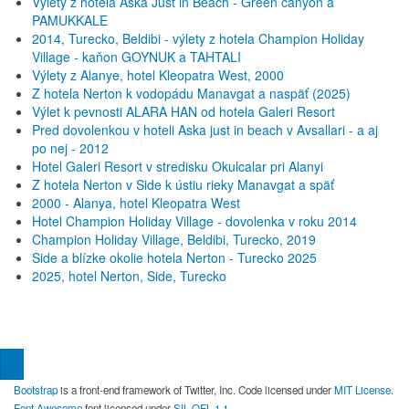
Výlety z hotela Aska Just in Beach - Green canyon a
PAMUKKALE
2014, Turecko, Beldibi - výlety z hotela Champion Holiday
Village - kaňon GOYNUK a TAHTALI
Výlety z Alanye, hotel Kleopatra West, 2000
Z hotela Nerton k vodopádu Manavgat a naspäť (2025)
Výlet k pevnosti ALARA HAN od hotela Galeri Resort
Pred dovolenkou v hoteli Aska just in beach v Avsallari - a aj
po nej - 2012
Hotel Galeri Resort v stredisku Okulcalar pri Alanyi
Z hotela Nerton v Side k ústiu rieky Manavgat a späť
2000 - Alanya, hotel Kleopatra West
Hotel Champion Holiday Village - dovolenka v roku 2014
Champion Holiday Village, Beldibi, Turecko, 2019
Side a blízke okolie hotela Nerton - Turecko 2025
2025, hotel Nerton, Side, Turecko
Bootstrap
is a front-end framework of Twitter, Inc. Code licensed under
MIT License.
Font Awesome
font licensed under
SIL OFL 1.1
.