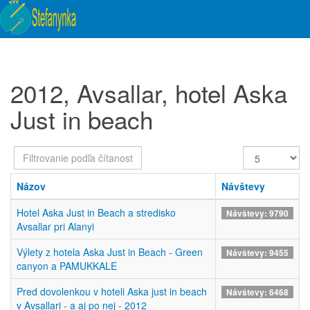
2012, Avsallar, hotel Aska
Just in beach
Filtrovanie
Zobrazené
podľa
položky
čítanosti
Názov
Návštevy
Hotel Aska Just in Beach a stredisko
Návštevy: 9790
Avsallar pri Alanyi
Výlety z hotela Aska Just in Beach - Green
Návštevy: 9455
canyon a PAMUKKALE
Pred dovolenkou v hoteli Aska just in beach
Návštevy: 6468
v Avsallari - a aj po nej - 2012