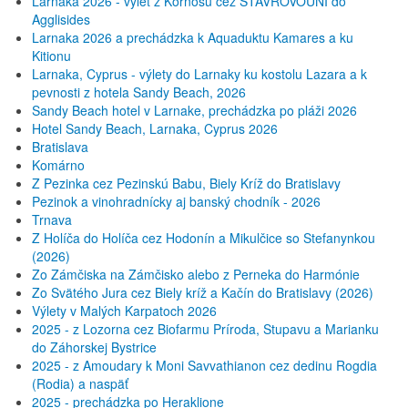
Larnaka 2026 - výlet z Kornosu cez STAVROVOUNI do
Agglisides
Larnaka 2026 a prechádzka k Aquaduktu Kamares a ku
Kitionu
Larnaka, Cyprus - výlety do Larnaky ku kostolu Lazara a k
pevnosti z hotela Sandy Beach, 2026
Sandy Beach hotel v Larnake, prechádzka po pláži 2026
Hotel Sandy Beach, Larnaka, Cyprus 2026
Bratislava
Komárno
Z Pezinka cez Pezinskú Babu, Biely Kríž do Bratislavy
Pezinok a vinohradnícky aj banský chodník - 2026
Trnava
Z Holíča do Holíča cez Hodonín a Mikulčice so Stefanynkou
(2026)
Zo Zámčiska na Zámčisko alebo z Perneka do Harmónie
Zo Svätého Jura cez Biely kríž a Kačín do Bratislavy (2026)
Výlety v Malých Karpatoch 2026
2025 - z Lozorna cez Biofarmu Príroda, Stupavu a Marianku
do Záhorskej Bystrice
2025 - z Amoudary k Moni Savvathianon cez dedinu Rogdia
(Rodia) a naspäť
2025 - prechádzka po Heraklione