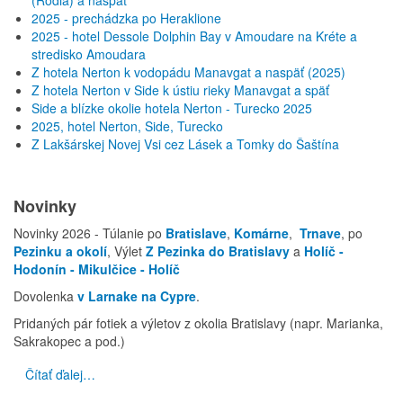
(Rodia) a naspäť
2025 - prechádzka po Heraklione
2025 - hotel Dessole Dolphin Bay v Amoudare na Kréte a
stredisko Amoudara
Z hotela Nerton k vodopádu Manavgat a naspäť (2025)
Z hotela Nerton v Side k ústiu rieky Manavgat a späť
Side a blízke okolie hotela Nerton - Turecko 2025
2025, hotel Nerton, Side, Turecko
Z Lakšárskej Novej Vsi cez Lásek a Tomky do Šaštína
Novinky
Novinky 2026 - Túlanie po
Bratislave
,
Komárne
,
Trnave
, po
Pezinku a okolí
, Výlet
Z Pezinka do Bratislavy
a
Holíč -
Hodonín - Mikulčice - Holíč
Dovolenka
v Larnake na Cypre
.
Pridaných pár fotiek a výletov z okolia Bratislavy (napr. Marianka,
Sakrakopec a pod.)
Čítať ďalej…