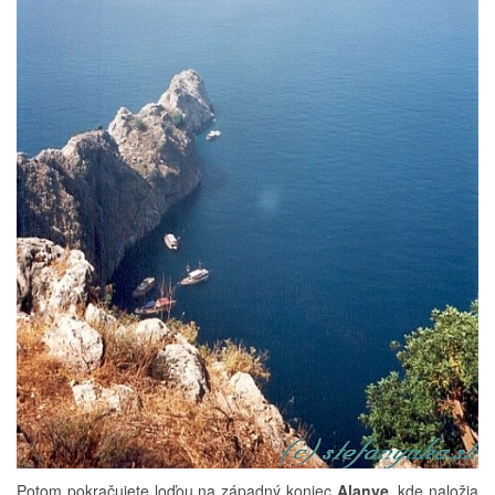
Potom pokračujete loďou na západný koniec
Alanye
, kde naložia