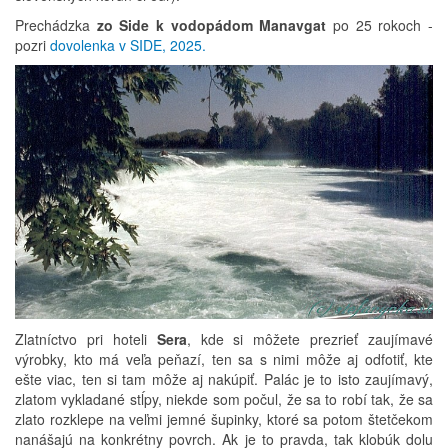
Prechádzka
zo Side k vodopádom Manavgat
po 25 rokoch -
pozri
dovolenka v SIDE, 2025.
Zlatníctvo pri hoteli
Sera
, kde si môžete prezrieť zaujímavé
výrobky, kto má veľa peňazí, ten sa s nimi môže aj odfotiť, kte
ešte viac, ten si tam môže aj nakúpiť. Palác je to isto zaujímavý,
zlatom vykladané stĺpy, niekde som počul, že sa to robí tak, že sa
zlato rozklepe na veľmi jemné šupinky, ktoré sa potom štetčekom
nanášajú na konkrétny povrch. Ak je to pravda, tak klobúk dolu