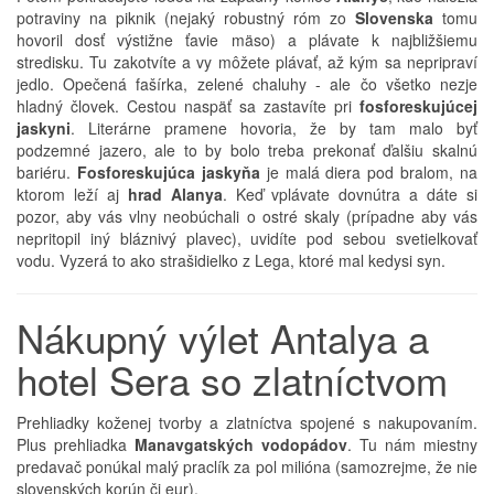
potraviny na piknik (nejaký robustný róm zo
Slovenska
tomu
hovoril dosť výstižne ťavie mäso) a plávate k najbližšiemu
stredisku. Tu zakotvíte a vy môžete plávať, až kým sa nepripraví
jedlo. Opečená fašírka, zelené chaluhy - ale čo všetko nezje
hladný človek. Cestou naspäť sa zastavíte pri
fosforeskujúcej
jaskyni
. Literárne pramene hovoria, že by tam malo byť
podzemné jazero, ale to by bolo treba prekonať ďalšiu skalnú
bariéru.
Fosforeskujúca jaskyňa
je malá diera pod bralom, na
ktorom leží aj
hrad Alanya
. Keď vplávate dovnútra a dáte si
pozor, aby vás vlny neobúchali o ostré skaly (prípadne aby vás
nepritopil iný bláznivý plavec), uvidíte pod sebou svetielkovať
vodu. Vyzerá to ako strašidielko z Lega, ktoré mal kedysi syn.
Nákupný výlet Antalya a
hotel Sera so zlatníctvom
Prehliadky koženej tvorby a zlatníctva spojené s nakupovaním.
Plus prehliadka
Manavgatských vodopádov
. Tu nám miestny
predavač ponúkal malý praclík za pol milióna (samozrejme, že nie
slovenských korún či eur).