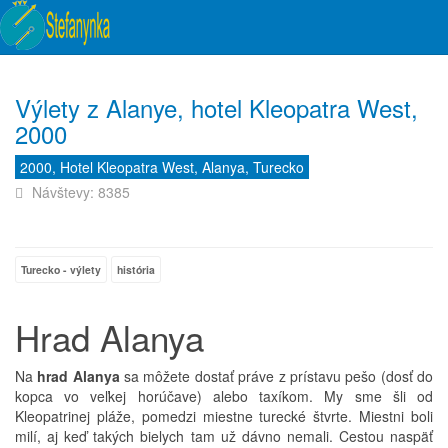
Výlety z Alanye, hotel Kleopatra West,
2000
2000, Hotel Kleopatra West, Alanya, Turecko
Návštevy: 8385
Turecko - výlety
história
Hrad Alanya
Na
hrad Alanya
sa môžete dostať práve z prístavu pešo (dosť do
kopca vo veľkej horúčave) alebo taxíkom. My sme šli od
Kleopatrinej pláže, pomedzi miestne turecké štvrte. Miestni boli
milí, aj keď takých bielych tam už dávno nemali. Cestou naspäť