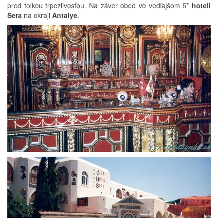
pred toľkou trpezlivosťou. Na záver obed vo vedľajšom 5*
hoteli
Sera
na okraji
Antalye
.