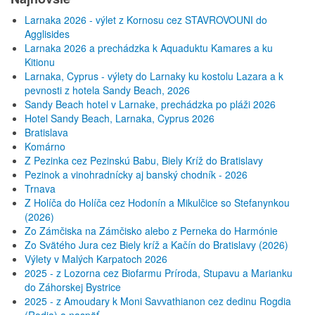
Larnaka 2026 - výlet z Kornosu cez STAVROVOUNI do
Agglisides
Larnaka 2026 a prechádzka k Aquaduktu Kamares a ku
Kitionu
Larnaka, Cyprus - výlety do Larnaky ku kostolu Lazara a k
pevnosti z hotela Sandy Beach, 2026
Sandy Beach hotel v Larnake, prechádzka po pláži 2026
Hotel Sandy Beach, Larnaka, Cyprus 2026
Bratislava
Komárno
Z Pezinka cez Pezinskú Babu, Biely Kríž do Bratislavy
Pezinok a vinohradnícky aj banský chodník - 2026
Trnava
Z Holíča do Holíča cez Hodonín a Mikulčice so Stefanynkou
(2026)
Zo Zámčiska na Zámčisko alebo z Perneka do Harmónie
Zo Svätého Jura cez Biely kríž a Kačín do Bratislavy (2026)
Výlety v Malých Karpatoch 2026
2025 - z Lozorna cez Biofarmu Príroda, Stupavu a Marianku
do Záhorskej Bystrice
2025 - z Amoudary k Moni Savvathianon cez dedinu Rogdia