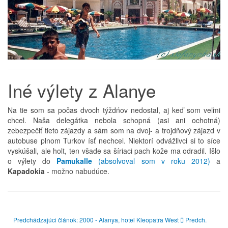
Iné výlety z Alanye
Na tie som sa počas dvoch týždńov nedostal, aj keď som veľmi
chcel. Naša delegátka nebola schopná (asi ani ochotná)
zebezpečiť tieto zájazdy a sám som na dvoj- a trojdňový zájazd v
autobuse plnom Turkov ísť nechcel. Niektorí odvážlivci si to síce
vyskúšali, ale holt, ten všade sa šíriaci pach kože ma odradil. Išlo
o výlety do
Pamukalle
(absolvoval som v roku 2012)
a
Kapadokia
- možno nabudúce.
Predchádzajúci článok: 2000 - Alanya, hotel Kleopatra West
Predch.