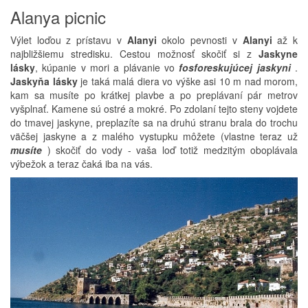
Alanya picnic
Výlet loďou z prístavu v
Alanyi
okolo pevnosti v
Alanyi
až k
najbližšiemu stredisku. Cestou možnosť skočiť si z
Jaskyne
lásky
, kúpanie v mori a plávanie vo
fosforeskujúcej jaskyni
.
Jaskyňa lásky
je taká malá diera vo výške asi 10 m nad morom,
kam sa musíte po krátkej plavbe a po preplávaní pár metrov
vyšplnať. Kamene sú ostré a mokré. Po zdolaní tejto steny vojdete
do tmavej jaskyne, preplazíte sa na druhú stranu brala do trochu
väčšej jaskyne a z malého vystupku môžete (vlastne teraz už
musíte
) skočiť do vody - vaša loď totiž medzitým oboplávala
výbežok a teraz čaká iba na vás.