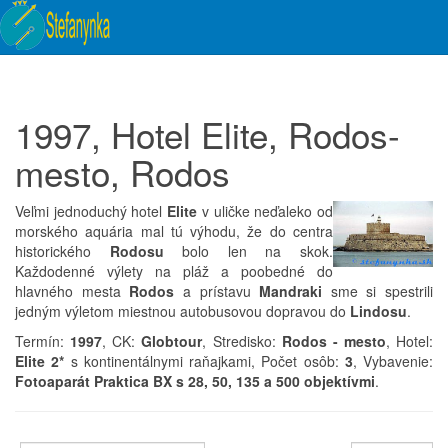
1997, Hotel Elite, Rodos-
mesto, Rodos
Veľmi jednoduchý hotel
Elite
v uličke neďaleko od
morského aquária mal tú výhodu, že do centra
historického
Rodosu
bolo len na skok.
Každodenné výlety na pláž a poobedné do
hlavného mesta
Rodos
a prístavu
Mandraki
sme si spestrili
jedným výletom miestnou autobusovou dopravou do
Lindosu
.
Termín:
1997
, CK:
Globtour
, Stredisko:
Rodos - mesto
, Hotel:
Elite 2*
s kontinentálnymi raňajkami, Počet osôb:
3
, Vybavenie:
Fotoaparát Praktica BX s 28, 50, 135 a 500 objektívmi
.