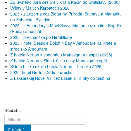
Zo Svätého Jura cez Biely kríž a Kačín do Bratislavy (2026)
Výlety v Malých Karpatoch 2026
2025 - z Lozorna cez Biofarmu Príroda, Stupavu a Marianku
do Záhorskej Bystrice
2025 - z Amoudary k Moni Savvathianon cez dedinu Rogdia
(Rodia) a naspäť
2025 - prechádzka po Heraklione
2025 - hotel Dessole Dolphin Bay v Amoudare na Kréte a
stredisko Amoudara
Z hotela Nerton k vodopádu Manavgat a naspäť (2025)
Z hotela Nerton v Side k ústiu rieky Manavgat a späť
Side a blízke okolie hotela Nerton - Turecko 2025
2025, hotel Nerton, Side, Turecko
Z Lakšárskej Novej Vsi cez Lásek a Tomky do Šaštína
Hľadať...
Hľadať...