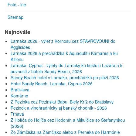
Foto - iné
Sitemap
Najnovšie
Larnaka 2026 - výlet z Kornosu cez STAVROVOUNI do
Agglisides
Larnaka 2026 a prechádzka k Aquaduktu Kamares a ku
Kitionu
Larnaka, Cyprus - výlety do Larnaky ku kostolu Lazara a k
pevnosti z hotela Sandy Beach, 2026
Sandy Beach hotel v Larnake, prechádzka po pláži 2026
Hotel Sandy Beach, Larnaka, Cyprus 2026
Bratislava
Komárno
Z Pezinka cez Pezinskú Babu, Biely Kríž do Bratislavy
Pezinok a vinohradnícky aj banský chodník - 2026
Trnava
Z Holíča do Holíča cez Hodonín a Mikulčice so Stefanynkou
(2026)
Zo Zámčiska na Zámčisko alebo z Perneka do Harmónie