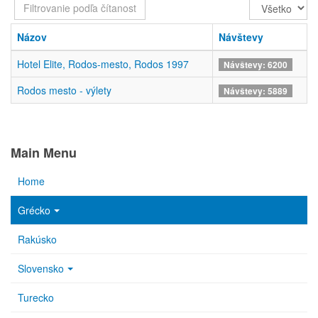
Filtrovanie
Zobrazené
podľa
položky
čítanosti
Názov
Návštevy
Hotel Elite, Rodos-mesto, Rodos 1997
Návštevy: 6200
Rodos mesto - výlety
Návštevy: 5889
Main Menu
Home
Grécko
Rakúsko
Slovensko
Turecko