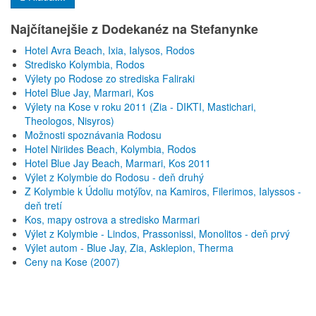
Najčítanejšie z Dodekanéz na Stefanynke
Hotel Avra Beach, Ixia, Ialysos, Rodos
Stredisko Kolymbia, Rodos
Výlety po Rodose zo strediska Faliraki
Hotel Blue Jay, Marmari, Kos
Výlety na Kose v roku 2011 (Zia - DIKTI, Mastichari,
Theologos, Nisyros)
Možnosti spoznávania Rodosu
Hotel Niriides Beach, Kolymbia, Rodos
Hotel Blue Jay Beach, Marmari, Kos 2011
Výlet z Kolymbie do Rodosu - deň druhý
Z Kolymbie k Údoliu motýľov, na Kamiros, Filerimos, Ialyssos -
deň tretí
Kos, mapy ostrova a stredisko Marmari
Výlet z Kolymbie - Lindos, Prassonissi, Monolitos - deň prvý
Výlet autom - Blue Jay, Zia, Asklepion, Therma
Ceny na Kose (2007)