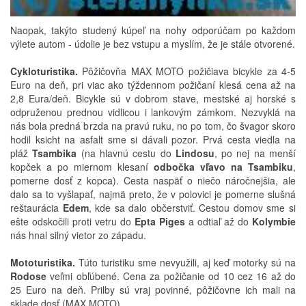
Naopak, takýto studený kúpeľ na nohy odporúčam po každom
výlete autom - údolie je bez vstupu a myslím, že je stále otvorené.
Cykloturistika.
Pôžičovňa MAX MOTO požičiava bicykle za 4-5
Euro na deň, pri viac ako týždennom požičaní klesá cena až na
2,8 Eura/deň. Bicykle sú v dobrom stave, mestské aj horské s
odpruženou prednou vidlicou i lankovým zámkom. Nezvyklá na
nás bola predná brzda na pravú ruku, no po tom, čo švagor skoro
hodil ksicht na asfalt sme si dávali pozor. Prvá cesta viedla na
pláž
Tsambika
(na hlavnú cestu do
Lindosu
, po nej na menší
kopček a po miernom klesaní
odbočka vľavo na Tsambiku
,
pomerne dosť z kopca). Cesta naspäť o niečo náročnejšia, ale
dalo sa to vyšlapať, najmä preto, že v polovici je pomerne slušná
reštaurácia
Edem
, kde sa dalo občerstviť. Cestou domov sme si
ešte odskočili proti vetru do
Epta Piges
a odtiaľ až do
Kolymbie
nás hnal silný vietor zo západu.
Mototuristika.
Túto turistiku sme nevyužili, aj keď motorky sú na
Rodose
veľmi obľúbené. Cena za požičanie od 10 cez 16 až do
25 Euro na deň. Prilby sú vraj povinné, pôžičovne ich mali na
sklade dosť (MAX MOTO).