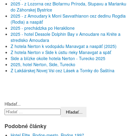
2025 - z Lozorna cez Biofarmu Príroda, Stupavu a Marianku
do Záhorskej Bystrice
2025 - z Amoudary k Moni Savvathianon cez dedinu Rogdia
(Rodia) a naspäť
2025 - prechádzka po Heraklione
2025 - hotel Dessole Dolphin Bay v Amoudare na Kréte a
stredisko Amoudara
Z hotela Nerton k vodopádu Manavgat a naspäť (2025)
Z hotela Nerton v Side k ústiu rieky Manavgat a späť
Side a blízke okolie hotela Nerton - Turecko 2025
2025, hotel Nerton, Side, Turecko
Z Lakšárskej Novej Vsi cez Lásek a Tomky do Šaštína
Hľadať...
Hľadať...
Podobné články
Hotel Elite, Rodos-mesto, Rodos 1997