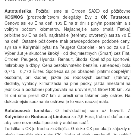
Autoturistika.
Požičali sme si Citroen SAXO od pôžičovne
KOSMOS
(prostredníctvom delegátky Evy z
CK Tatratour
.
Cenovo asi 48 E na deň, 105 E na tri dni s plným poistením a s
voľným počtom kilometrov. Najlacnejšie auto (malá Fiatka)
približne 30 E na deň, najdrahšie (terénny, otvorený) asi za 70 E
na deň. Ostatné pôžičovne mali pravdepodobne podobné ceny,
syn sa v
Kolymbii
pýtal na Peugeot Cabriolet - ten bol za 68 E.
Výber áut je skutočne široký - od dvojmiestnych (Smart) cez Fiat,
Citroen, Peugeot, Hyundai, Renault, Škoda, Opel až po športové,
mikrobusy a džípy. Cena bezolovnatého benzínu (unleaded) bola
0,745 - 0,770 E/liter. Spotreba sa pri obsadení piatimi dospelými
osobami, pri kľudnej jazde po rodoských cestách (zákruty,
dedinky, výhľady, klimatizácia na plné pecky, jazda miestami na
jedničku a podobne) pohybovala na úrovni 6,14 litrov/100 km. Za
tri dni sme prešli 437 km a prešli sme takmer celý ostrov. Na
dôkladnejšie spoznanie ostrova je to však naozaj málo.
Autobusová turistika.
O individuálnej som už hovoril. Z
Kolymbie
do
Rodosu
aj
Lindosu
za 2,5 Eura, treba si dať pozor,
aby sme nezmeškali posledný autobus späť.
Turistika s CK je trochu zložitejšia. Grécke CK ponúkajú zájazdy o
niečo lacnejšie ako naše CK. Treba si však uvedomiť, že pokiaľ