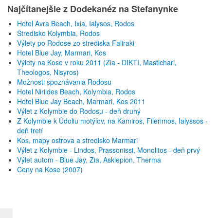
Najčítanejšie z Dodekanéz na Stefanynke
Hotel Avra Beach, Ixia, Ialysos, Rodos
Stredisko Kolymbia, Rodos
Výlety po Rodose zo strediska Faliraki
Hotel Blue Jay, Marmari, Kos
Výlety na Kose v roku 2011 (Zia - DIKTI, Mastichari,
Theologos, Nisyros)
Možnosti spoznávania Rodosu
Hotel Niriides Beach, Kolymbia, Rodos
Hotel Blue Jay Beach, Marmari, Kos 2011
Výlet z Kolymbie do Rodosu - deň druhý
Z Kolymbie k Údoliu motýľov, na Kamiros, Filerimos, Ialyssos -
deň tretí
Kos, mapy ostrova a stredisko Marmari
Výlet z Kolymbie - Lindos, Prassonissi, Monolitos - deň prvý
Výlet autom - Blue Jay, Zia, Asklepion, Therma
Ceny na Kose (2007)