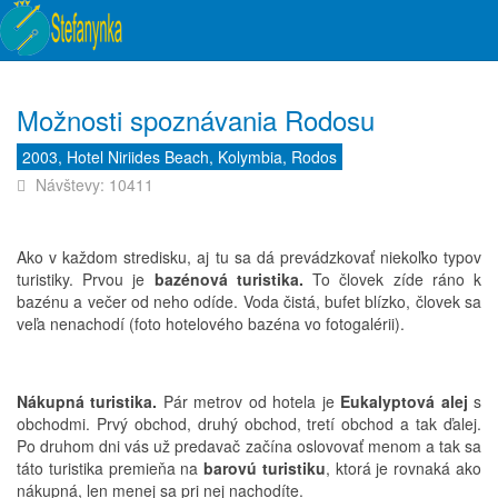
Možnosti spoznávania Rodosu
2003, Hotel Niriides Beach, Kolymbia, Rodos
Návštevy: 10411
Ako v každom stredisku, aj tu sa dá prevádzkovať niekoľko typov
turistiky. Prvou je
bazénová turistika.
To človek zíde ráno k
bazénu a večer od neho odíde. Voda čistá, bufet blízko, človek sa
veľa nenachodí (foto hotelového bazéna vo fotogalérii).
Nákupná turistika.
Pár metrov od hotela je
Eukalyptová alej
s
obchodmi. Prvý obchod, druhý obchod, tretí obchod a tak ďalej.
Po druhom dni vás už predavač začína oslovovať menom a tak sa
táto turistika premieňa na
barovú turistiku
, ktorá je rovnaká ako
nákupná, len menej sa pri nej nachodíte.