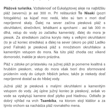
Plážová turistika.
Vzdialenosť od Eukalyptovej aleje na najbližšiu
pláž (severnú) je asi 300 m. Pri reštaurácii
To Nisaki
(pozri
fotogalériu) sa kúpať moc nedá, lebo sú tam v mori dosť
nepríjemné skaly. Ďalej na sever začína piesková pláž s
okruhliakmi, slnečníkmi, lehátkami a sprchami - asi tak 300 m
dlhá, vstup do vody zo začiatku kamenistý, ďalej do mora je
piesok. Za strediskom začína koryto rieky s veľkými okruhliakmi
(to je už koniec strediska) a ďalej na sever (skoro po pláž Ladiko
pred Faliraki) je piesková pláž s množstvom okruhliakov a
kamenitým vstupom do mora. Na túto pláž chodia cez víkend
domorodci, inakšie je skoro prázdna.
Pláž v zátoke pri prístavisku na južnej pláži je pomerne kvalitná s
hrubším pieskom, vstup do mora však tvorí dno sformované
prúdením vody do úzkych hlbších jarkov, takže je niekedy dosť
nepríjemné dostať sa do hlbšej vody.
Južná pláž je piesková s malými okruhliakmi a kamenitým
vstupom do vody. Jej úplne južný koniec je pieskový, avšak vo
vode sa vyskytujú kamene dosť plytko pod hladinou. Odtiaľto je
dobrý výhľad na vrch
Tsambika
, na ktorom stojí kláštor a za
týmto vrchom sa nachádza pláž rovnakého mena.