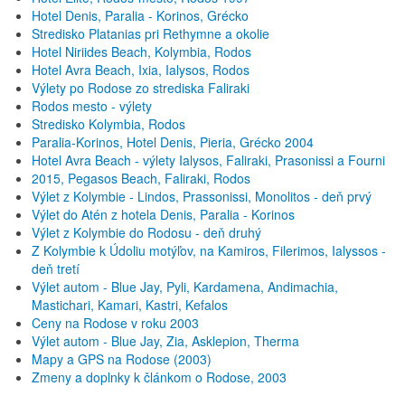
Hotel Denis, Paralia - Korinos, Grécko
Stredisko Platanias pri Rethymne a okolie
Hotel Niriides Beach, Kolymbia, Rodos
Hotel Avra Beach, Ixia, Ialysos, Rodos
Výlety po Rodose zo strediska Faliraki
Rodos mesto - výlety
Stredisko Kolymbia, Rodos
Paralia-Korinos, Hotel Denis, Pieria, Grécko 2004
Hotel Avra Beach - výlety Ialysos, Faliraki, Prasonissi a Fourni
2015, Pegasos Beach, Faliraki, Rodos
Výlet z Kolymbie - Lindos, Prassonissi, Monolitos - deň prvý
Výlet do Atén z hotela Denis, Paralia - Korinos
Výlet z Kolymbie do Rodosu - deň druhý
Z Kolymbie k Údoliu motýľov, na Kamiros, Filerimos, Ialyssos -
deň tretí
Výlet autom - Blue Jay, Pyli, Kardamena, Andimachia,
Mastichari, Kamari, Kastri, Kefalos
Ceny na Rodose v roku 2003
Výlet autom - Blue Jay, Zia, Asklepion, Therma
Mapy a GPS na Rodose (2003)
Zmeny a doplnky k článkom o Rodose, 2003