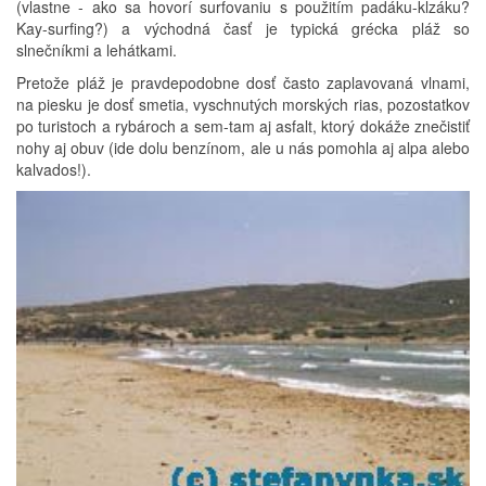
(vlastne - ako sa hovorí surfovaniu s použitím padáku-klzáku?
Kay-surfing?) a východná časť je typická grécka pláž so
slnečníkmi a lehátkami.
Pretože pláž je pravdepodobne dosť často zaplavovaná vlnami,
na piesku je dosť smetia, vyschnutých morských rias, pozostatkov
po turistoch a rybároch a sem-tam aj asfalt, ktorý dokáže znečistiť
nohy aj obuv (ide dolu benzínom, ale u nás pomohla aj alpa alebo
kalvados!).