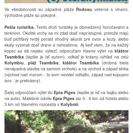
Vo všeobecnosti sú západné pláže
Rodosu
veterné s vlnami,
východné pláže sú pokojné.
Pešia turistika.
Tento druh turistiky je obmedzený horúčavami a
terénom. Okolité vrchy sa mi zdali dosť neprístupné, pretože majú
buď pichľavý tvrdý porast vhodný akurát pre ovce a kozy, alebo
skaly vyzerali dosť drsne a nehostinne. Aj keď viem, že na každý
kopec sa dá nejako vyliezť, odporúčam hlavne výlet na
kláštor
Tsambika
(lepšie je ísť autom), odkiaľ je krásny výhľad na celú
Kolymbiu
,
pláž Tsambika
,
kláštor Tsambika
(drobná biela
nenápadná stavba na samom vrchole) a na východ a západ slnka
(východ nad morom - to som nevidel odtiaľto, západ nad kopcami
áno - je prekrásny).
Ďalej odporúčam výlet do
Epta Piges
(lepšie je ísť na bajku alebo
na aute). Malebné údolie
Epta Piges
asi 5 - 6 km od hotela alebo
3 km od hlavného rozcestia v
Kolybmii
.