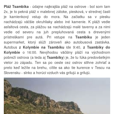
Pláž Tsambika
- údajne najkrajšia pláž na ostrove - bol som tam
2x, je to pekná pláž v malebnej zátoke, piesková, v strednej časti
je kamienkový vstup do mora. Na začiatku sa v piesku
nachádzajú väčšie okruhliaky alebo iné kamenie. K pláži vedie
asfaltová cesta, za plážou sa nachádzajú malé taverny a za nimi
vedie od severu na juh prepluhovaná cesta s drevenými
prístreškami pre autá. Pri vstupe na
Tsambiku
je jeden
supermarket, ktorý slúži zároveň ako autobusová zastávka.
Autobus
z Kolymbie na Tsambiku
ide 9:40,
z Tsambiky do
Kolymbie
o 16:00. Nevýhodou väčšiny pláží na východnom
pobreží ostrova (a teda aj
Tsambiky
) je, že tu fúka predovšetkým
vietor zo západu. Ten sa po ceste cez ostrov stihne zohriať a
preto keď ležíte na brehu, cítite sa ako tie kurence v Tescu na
Slovensku - slnko a horúci vzduch vás grilujú a grilujú.