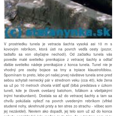
V prostriedku tunela je vetracia šachta vysoká asi 10 m s
kovovým rebríkom, ktorá ústi na povrch vedľa cesty (pozor,
tadiaľto sa von obyčajne nechodí). Od začiatku tunela vás
povedie malé svetielko prenikajúce z vetracej šachty a odtiaľ
ďalšie svetielko nádeje prenikajúce z konca tunela. Tunel nie je
vhodný pre osoby bojace sa tmy a trpiace klaustrofóbiou.
Spomínam to preto, lebo pri našej prvej návšteve tunela sme pred
sebou schytali nemecký pár v strednom veku (cca 40), kde žena
sa už po 10 metroch chcela vrátiť späť (blbá predstava v úzkom
tuneli, kde je človek ovešaný batohom, foťákom a všelijakými
inými haraburdami). Dostala sa až do vetracej šachty a tam sa
chvíľu pokúšala vyliezť na povrch uvedeným rebríkom (vlhké
studené nohy, skrehnuté prsty a ten stres zo strachu - vôbec som
jej nezávidel). Neviem ako dopadli, jej telo som už až do konca