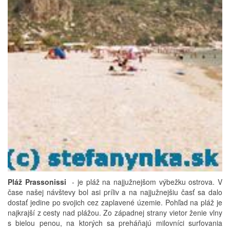
Pláž Prassonissi
- je pláž na najjužnejšom výbežku ostrova. V
čase našej návštevy bol asi príliv a na najjužnejšiu časť sa dalo
dostať jedine po svojich cez zaplavené územie. Pohľad na pláž je
najkrajší z cesty nad plážou. Zo západnej strany vietor ženie vlny
s bielou penou, na ktorých sa preháňajú milovníci surfovania