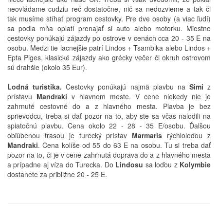
neovládame cudziu reč dostatočne, nič sa nedozvieme a tak či
tak musíme stíhať program cestovky. Pre dve osoby (a viac ľudí)
sa podla mňa oplatí prenajať si auto alebo motorku. Miestne
cestovky ponúkajú zájazdy po ostrove v cenách cca 20 - 35 E na
osobu. Medzi tie lacnejšie patrí Lindos + Tsambika alebo Lindos +
Epta Piges, klasické zájazdy ako grécky večer či okruh ostrovom
sú drahšie (okolo 35 Eur).
Lodná turistika.
Cestovky ponúkajú najmä plavbu na
Simi
z
prístavu
Mandraki
v hlavnom meste. V cene niekedy nie je
zahrnuté cestovné do a z hlavného mesta. Plavba je bez
sprievodcu, treba si dať pozor na to, aby ste sa včas nalodili na
spiatočnú plavbu. Cena okolo 22 - 28 - 35 E/osobu. Ďalšou
obľúbenou trasou je turecký prístav
Marmaris
rýchloloďou z
Mandraki
. Cena kolíše od 55 do 63 E na osobu. Tu si treba dať
pozor na to, či je v cene zahrnutá doprava do a z hlavného mesta
a prípadne aj víza do Turecka. Do
Lindosu
sa loďou z
Kolymbie
dostanete za približne 20 - 25 E.