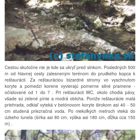
Cestou skutočne nie je kde sa ukryť pred slnkom. Posledných 500
m od hlavnej cesty zalesneným terénom do prudkého kopca k
reštaurácii. Za reštauráciou bizardné stromy vo vyschnutom
koryte a pomedzi korene vyvierajú pomerne silné pramene -
očíslované od 1 do 7 . Pri reštaurácii WC, okolo chodia pávy,
všade sú zelené pínie a modrá obloha. Poniže reštaurácie malá
priehrada, odkiaľ vyteká v betónovom koryte širokom asi 40 - 50
cm studená priezračná voda. Po niekoľkých metroch vteká do
úzkeho tunela (šírka asi 80 cm, výška asi 180 cm, dĺžka cca 150
m) .