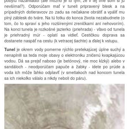
pobytu nazahliadol (ale možno je to tým, že v tej tme som si ju
nevšímal?). Odporúčam mať v tuneli pripravený blesk a na
prípadných dotieravcov zo zadu sa nečakane obrátiť a vpáliť mu
plný záblesk do tváre. Na tú fotku do konca života nezabudnete (o
tom, čo to spraví s jeho rozšírenými zreničkami ani nehovorím).
Na konci tunela je rozkošné jazierko (priehrada) - vľavo od tunela
je priehradný múr - oplatí sa vidieť. Cestičkou doprava sa
dostanete naspäť na cestu (k vetracej šachte) a ďalej k vstupu.
Tunel
je okrem vody pomerne rýchlo pretekajúcej úplne suchý a
nenaplnili sa teda moje obavy o elektroniku zničenú kvapkajúcou
vodou. Dá sa prejsť naboso (je betónový, nie moc klzký) alebo v
sandáloch - neodporúčam papuče a žabky - idete po prúde a
voda ich môže ľahko odplaviť (v smetiakoch nad koncom tunela
sa ich niekoľko válalo a nikdy neboli do páru).