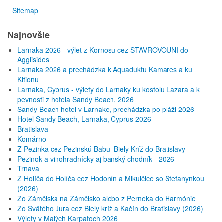
Sitemap
Najnovšie
Larnaka 2026 - výlet z Kornosu cez STAVROVOUNI do
Agglisides
Larnaka 2026 a prechádzka k Aquaduktu Kamares a ku
Kitionu
Larnaka, Cyprus - výlety do Larnaky ku kostolu Lazara a k
pevnosti z hotela Sandy Beach, 2026
Sandy Beach hotel v Larnake, prechádzka po pláži 2026
Hotel Sandy Beach, Larnaka, Cyprus 2026
Bratislava
Komárno
Z Pezinka cez Pezinskú Babu, Biely Kríž do Bratislavy
Pezinok a vinohradnícky aj banský chodník - 2026
Trnava
Z Holíča do Holíča cez Hodonín a Mikulčice so Stefanynkou
(2026)
Zo Zámčiska na Zámčisko alebo z Perneka do Harmónie
Zo Svätého Jura cez Biely kríž a Kačín do Bratislavy (2026)
Výlety v Malých Karpatoch 2026