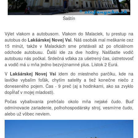
Šaštín
Výlet vlakom a autobusom. Vlakom do Malaciek, tu prestup na
autobus do
Lakšárskej Novej Vsi
. Náš osobák mal meškanie cez
15 minút, takže v Malackách sme pristávali až po oficiálnom
odchode autobusu. Ďalší ide za dve hodiny. Našťastie vodič
autobusu nás počkal. Srdečná vďaka za ušetrený čas, ústretovosť
a vodič má u mňa jedno bezvýznamné plus. Lístok 2 Eurá.
V
Lakšárskej Novej Vsi
idem do miestneho parčíku, kde na
lavičke vybalím foťák, chytím satelity a tiež konečne niečo z
doneseného pojem. Čas - 9 preč (aj s hodinkami, ako sa zvyklo
dopĺňať v mojej mladosti).
Počas vybaľovania prefrčalo okolo mňa nejaké čudo. Buď
odmínovacie zariadenie, poľnohospodársky stroj, vesmírne čudo,
alebo už vôbec neviem.