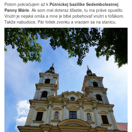
Potom pokračujem až k
Pútnickej bazilike Sedembolestnej
Panny Márie
. Ak som mal doteraz šťastie, tu ma práve opustilo.
Vnútri je nejaká omša a mne je blbé pobehovať vnútri s foťákom.
Takže nabudúce. Pár fotiek zvonku a vraciam sa na stanicu.