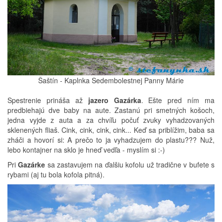
Šaštín - Kaplnka Sedembolestnej Panny Márie
Spestrenie prináša až
jazero Gazárka
. Ešte pred ním ma
predbiehajú dve baby na aute. Zastanú pri smetných košoch,
jedna vyjde z auta a za chvíľu počuť zvuky vyhadzovaných
sklenených fliaš. Cink, cink, cink, cink... Keď sa priblížim, baba sa
zháči a hovorí si: A prečo to ja vyhadzujem do plastu??? Nuž,
lebo kontajner na sklo je hneď vedľa - myslím si :-)
Pri
Gazárke
sa zastavujem na ďalšiu kofolu už tradične v bufete s
rybami (aj tu bola kofola pitná).