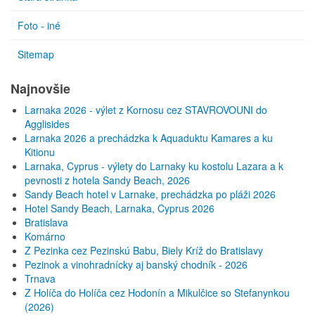
Foto - iné
Sitemap
Najnovšie
Larnaka 2026 - výlet z Kornosu cez STAVROVOUNI do
Agglisides
Larnaka 2026 a prechádzka k Aquaduktu Kamares a ku
Kitionu
Larnaka, Cyprus - výlety do Larnaky ku kostolu Lazara a k
pevnosti z hotela Sandy Beach, 2026
Sandy Beach hotel v Larnake, prechádzka po pláži 2026
Hotel Sandy Beach, Larnaka, Cyprus 2026
Bratislava
Komárno
Z Pezinka cez Pezinskú Babu, Biely Kríž do Bratislavy
Pezinok a vinohradnícky aj banský chodník - 2026
Trnava
Z Holíča do Holíča cez Hodonín a Mikulčice so Stefanynkou
(2026)