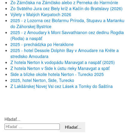
Zo Zámčiska na Zámčisko alebo z Perneka do Harmónie
Zo Svätého Jura cez Biely kríž a Kačín do Bratislavy (2026)
Výlety v Malých Karpatoch 2026
2025 - z Lozorna cez Biofarmu Príroda, Stupavu a Marianku
do Záhorskej Bystrice
2025 - z Amoudary k Moni Savvathianon cez dedinu Rogdia
(Rodia) a naspäť
2025 - prechádzka po Heraklione
2025 - hotel Dessole Dolphin Bay v Amoudare na Kréte a
stredisko Amoudara
Z hotela Nerton k vodopádu Manavgat a naspäť (2025)
Z hotela Nerton v Side k ústiu rieky Manavgat a späť
Side a blízke okolie hotela Nerton - Turecko 2025
2025, hotel Nerton, Side, Turecko
Z Lakšárskej Novej Vsi cez Lásek a Tomky do Šaštína
Hľadať...
Hľadať...