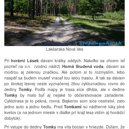
Lakšárska Nová Ves
Pri
horárni Lásek
dávam krátky oddych. Nakoľko sa chcem ísť
pozrieť na v.n. (vodnú nádrž)
Horná Studená voda
, dávam sa
modrou aj zelenou značkou. Ale potom si to rozmyslím, lebo
naspäť sa budem musieť vracať tou istou trasou. A tak sa dávam
po širokej lesnej ceste vyznačenej žltou cykloznačkou rovno do
dediny
Tomky
. Podľa mapy je trasa síce dlhšia, ale v dedine
Tomky
by malo byť aj nejaké to občerstvovacie zariadenie.
Cyklotrasa je to pekná, rovná. Bajkerov som síce nestretol, zato
jedno auto a jednu bedlu. Pred
Tomkami
sú nádherné lúky plné
kvetov (a na jednom mieste v diaľke pri kraji lesa vidím aj hovädzí
dobytok).
Pri vstupe do dediny
Tomky
ma víta bocian v hniezde. Dúfam, že