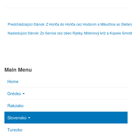
Predchádzajúci článok: Z Holíča do Holíča cez Hodonín a Mikulčice so Stefa
Nasledujúci článok: Zo Senice cez obec Rybky, Miléniový kríž a Kúpele Smr
Main Menu
Home
Grécko
Rakúsko
Slovensko
Turecko