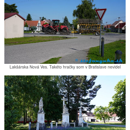
Lakšárska Nová Ves. Takéto hračky som v Bratislave nevidel