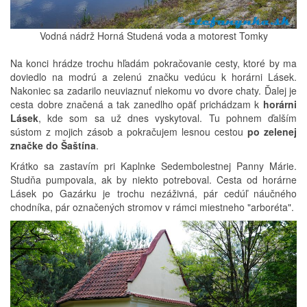
Vodná nádrž Horná Studená voda a motorest Tomky
Na konci hrádze trochu hľadám pokračovanie cesty, ktoré by ma
doviedlo na modrú a zelenú značku vedúcu k horárni Lásek.
Nakoniec sa zadarilo neuviaznuť niekomu vo dvore chaty. Ďalej je
cesta dobre značená a tak zanedlho opäť prichádzam k
horárni
Lásek
, kde som sa už dnes vyskytoval. Tu pohnem ďalším
sústom z mojich zásob a pokračujem lesnou cestou
po zelenej
značke do Šaštína
.
Krátko sa zastavím pri Kaplnke Sedembolestnej Panny Márie.
Studňa pumpovala, ak by niekto potreboval. Cesta od horárne
Lásek po Gazárku je trochu nezáživná, pár cedúľ náučného
chodníka, pár označených stromov v rámci miestneho "arboréta".