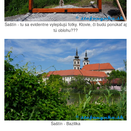
Šaštín - tu sa evidentne vylepšujú fotky. Ktovie, či budú ponúkať aj
tú oblohu???
Šaštín - Bazilika