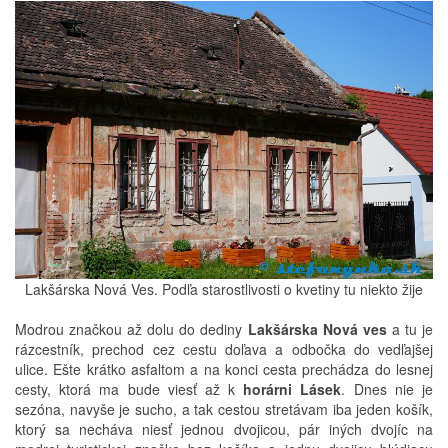
Lakšárska Nová Ves. Podľa starostlivosti o kvetiny tu niekto žije
Modrou značkou až dolu do dediny
Lakšárska Nová ves
a tu je
rázcestník, prechod cez cestu doľava a odbočka do vedľajšej
ulice. Ešte krátko asfaltom a na konci cesta prechádza do lesnej
cesty, ktorá ma bude viesť až k
horárni Lásek
. Dnes nie je
sezóna, navyše je sucho, a tak cestou stretávam iba jeden košík,
ktorý sa necháva niesť jednou dvojicou, pár iných dvojíc na