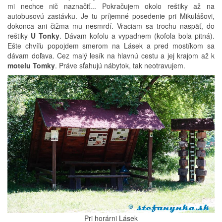
mi nechce nič naznačiť... Pokračujem okolo reštiky až na
autobusovú zastávku. Je tu príjemné posedenie pri Mikulášovi,
dokonca ani čižma mu nesmrdí. Vraciam sa trochu naspäť, do
reštiky
U Tonky
. Dávam kofolu a vypadnem (kofola bola pitná).
Ešte chvíľu popojdem smerom na Lásek a pred mostíkom sa
dávam doľava. Cez malý lesík na hlavnú cestu a jej krajom až k
motelu Tomky
. Práve sťahujú nábytok, tak neotravujem.
Pri horárni Lásek