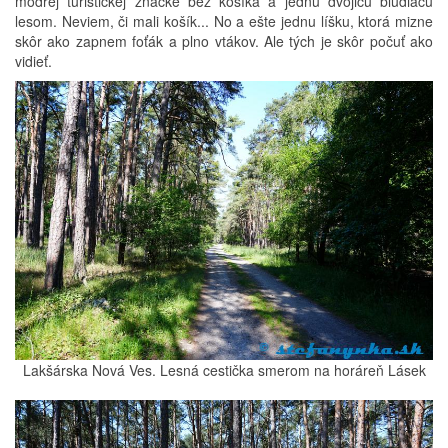
modrej turistickej značke bez košíka a jednu dvojicu blúdiacu
lesom. Neviem, či mali košík... No a ešte jednu líšku, ktorá mizne
skôr ako zapnem foťák a plno vtákov. Ale tých je skôr počuť ako
vidieť.
Lakšárska Nová Ves. Lesná cestička smerom na horáreň Lásek