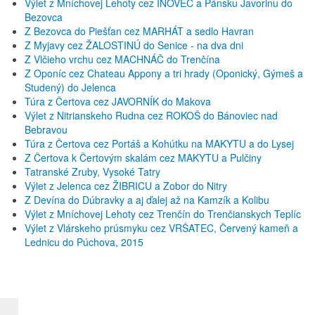
Výlet z Mníchovej Lehoty cez INOVEC a Pánsku Javorinu do
Bezovca
Z Bezovca do Piešťan cez MARHÁT a sedlo Havran
Z Myjavy cez ŽALOSTINÚ do Senice - na dva dni
Z Vlčieho vrchu cez MACHNÁČ do Trenčína
Z Oponíc cez Chateau Appony a tri hrady (Oponický, Gýmeš a
Studený) do Jelenca
Túra z Čertova cez JAVORNÍK do Makova
Výlet z Nitrianskeho Rudna cez ROKOŠ do Bánoviec nad
Bebravou
Túra z Čertova cez Portáš a Kohútku na MAKYTU a do Lysej
Z Čertova k Čertovým skalám cez MAKYTU a Pulčiny
Tatranské Zruby, Vysoké Tatry
Výlet z Jelenca cez ŽIBRICU a Zobor do Nitry
Z Devína do Dúbravky a aj ďalej až na Kamzík a Kolibu
Výlet z Mníchovej Lehoty cez Trenčín do Trenčianskych Teplíc
Výlet z Vlárskeho prúsmyku cez VRŠATEC, Červený kameň a
Lednicu do Púchova, 2015