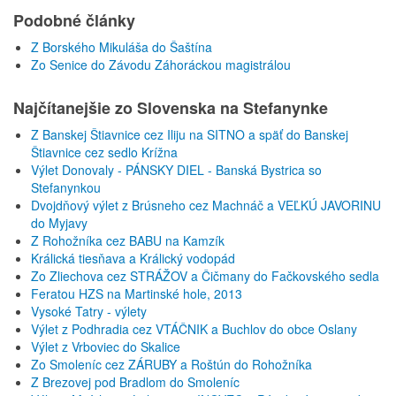
Podobné články
Z Borského Mikuláša do Šaštína
Zo Senice do Závodu Záhoráckou magistrálou
Najčítanejšie zo Slovenska na Stefanynke
Z Banskej Štiavnice cez Iliju na SITNO a späť do Banskej
Štiavnice cez sedlo Krížna
Výlet Donovaly - PÁNSKY DIEL - Banská Bystrica so
Stefanynkou
Dvojdňový výlet z Brúsneho cez Machnáč a VEĽKÚ JAVORINU
do Myjavy
Z Rohožníka cez BABU na Kamzík
Králická tiesňava a Králický vodopád
Zo Zliechova cez STRÁŽOV a Čičmany do Fačkovského sedla
Feratou HZS na Martinské hole, 2013
Vysoké Tatry - výlety
Výlet z Podhradia cez VTÁČNIK a Buchlov do obce Oslany
Výlet z Vrboviec do Skalice
Zo Smoleníc cez ZÁRUBY a Roštún do Rohožníka
Z Brezovej pod Bradlom do Smoleníc