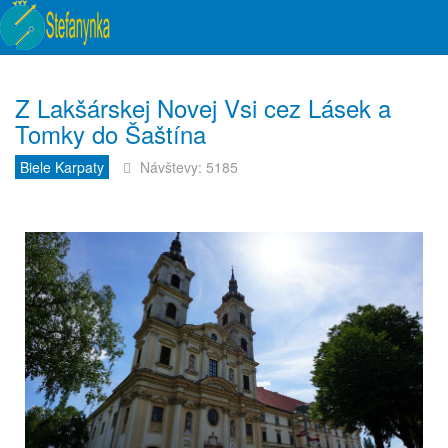
Z Lakšárskej Novej Vsi cez Lásek a
Tomky do Šaštína
Biele Karpaty
Návštevy: 5185