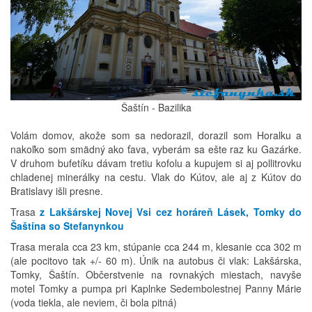
Šaštín - Bazilika
Volám domov, akože som sa nedorazil, dorazil som Horalku a
nakoľko som smädný ako ťava, vyberám sa ešte raz ku Gazárke.
V druhom bufetíku dávam tretiu kofolu a kupujem si aj pollitrovku
chladenej minerálky na cestu. Vlak do Kútov, ale aj z Kútov do
Bratislavy išli presne.
Trasa
z Lakšárskej Novej Vsi cez horáreň Lásek, Tomky do
Šaštína so Stefanynkou
Trasa merala cca 23 km, stúpanie cca 244 m, klesanie cca 302 m
(ale pocitovo tak +/- 60 m). Únik na autobus či vlak: Lakšárska,
Tomky, Šaštín. Občerstvenie na rovnakých miestach, navyše
motel Tomky a pumpa pri Kaplnke Sedembolestnej Panny Márie
(voda tiekla, ale neviem, či bola pitná)